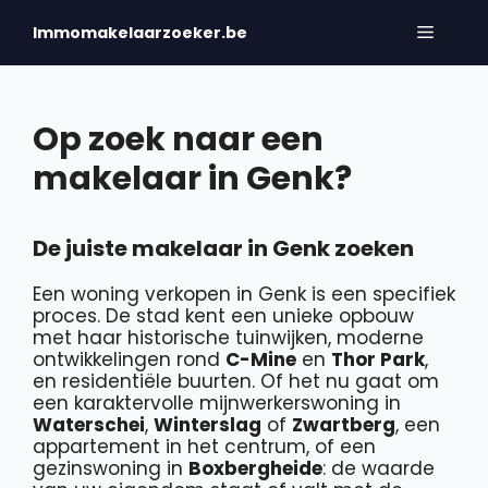
Spring
naar
Menu
Immomakelaarzoeker.be
de
inhoud
Op zoek naar een
makelaar in Genk?
De juiste makelaar in Genk zoeken
Een woning verkopen in Genk is een specifiek
proces. De stad kent een unieke opbouw
met haar historische tuinwijken, moderne
ontwikkelingen rond
C-Mine
en
Thor Park
,
en residentiële buurten. Of het nu gaat om
een karaktervolle mijnwerkerswoning in
Waterschei
,
Winterslag
of
Zwartberg
, een
appartement in het centrum, of een
gezinswoning in
Boxbergheide
: de waarde